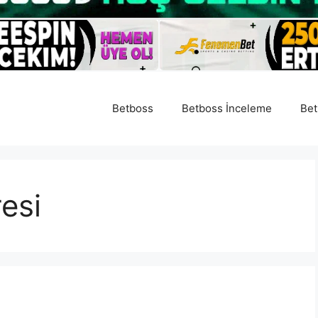
Betboss
Betboss İnceleme
Bet
esi