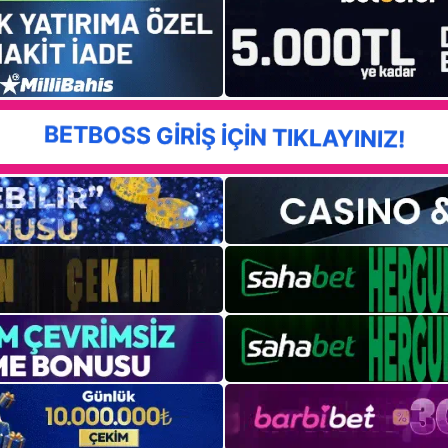
BETBOSS GİRİŞ İÇİN TIKLAYINIZ!