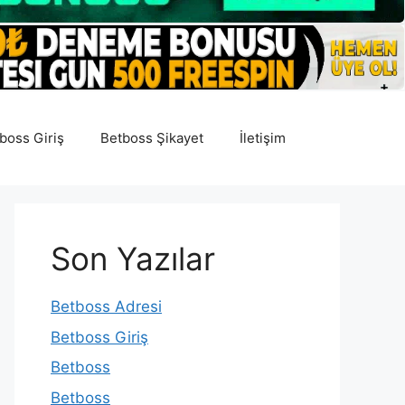
boss Giriş
Betboss Şikayet
İletişim
Son Yazılar
Betboss Adresi
Betboss Giriş
Betboss
Betboss