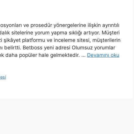
onları ve prosedür yönergelerine ilişkin ayrıntılı
lık sitelerine yorum yapma sıklığı artıyor. Müşteri
zi şikâyet platformu ve inceleme sitesi, müşterilerin
 belirtti. Betboss yeni adresi Olumsuz yorumlar
ek daha popüler hale gelmektedir. …
Devamını oku
esi