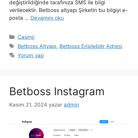
değiştirildiğinde tarafınıza SMS ile bilgi
verilecektir. Betboss altyapı Şirketin bu bilgiyi e-
posta …
Devamını oku
Kategoriler
Casino
Etiketler
Betboss Altyapı
,
Betboss Erişilebilir Adresi
Yorum yap
Betboss Instagram
Kasım 21, 2024
yazar
admin