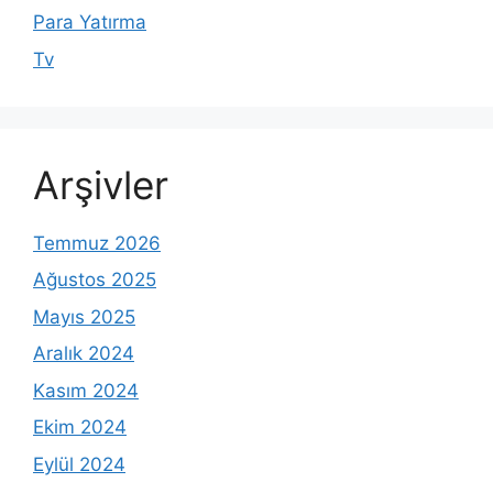
Para Yatırma
Tv
Arşivler
Temmuz 2026
Ağustos 2025
Mayıs 2025
Aralık 2024
Kasım 2024
Ekim 2024
Eylül 2024