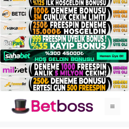
İçeriğe
atla
Menü