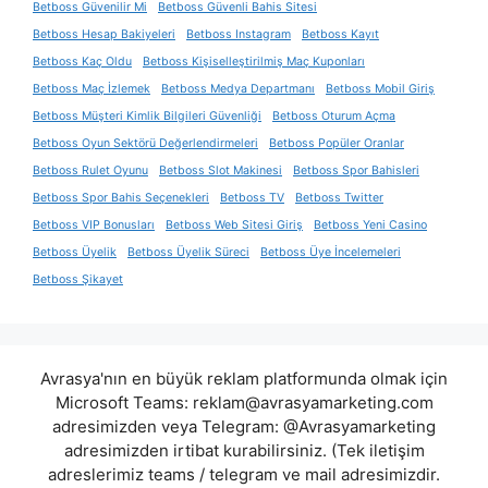
Betboss Güvenilir Mi
Betboss Güvenli Bahis Sitesi
Betboss Hesap Bakiyeleri
Betboss Instagram
Betboss Kayıt
Betboss Kaç Oldu
Betboss Kişiselleştirilmiş Maç Kuponları
Betboss Maç İzlemek
Betboss Medya Departmanı
Betboss Mobil Giriş
Betboss Müşteri Kimlik Bilgileri Güvenliği
Betboss Oturum Açma
Betboss Oyun Sektörü Değerlendirmeleri
Betboss Popüler Oranlar
Betboss Rulet Oyunu
Betboss Slot Makinesi
Betboss Spor Bahisleri
Betboss Spor Bahis Seçenekleri
Betboss TV
Betboss Twitter
Betboss VIP Bonusları
Betboss Web Sitesi Giriş
Betboss Yeni Casino
Betboss Üyelik
Betboss Üyelik Süreci
Betboss Üye İncelemeleri
Betboss Şikayet
Avrasya'nın en büyük reklam platformunda olmak için
Microsoft Teams:
reklam@avrasyamarketing.com
adresimizden veya Telegram: @Avrasyamarketing
adresimizden irtibat kurabilirsiniz. (Tek iletişim
adreslerimiz teams / telegram ve mail adresimizdir.