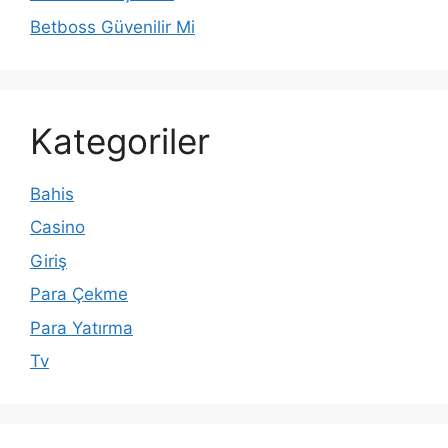
Betboss Güvenilir Mi
Kategoriler
Bahis
Casino
Giriş
Para Çekme
Para Yatırma
Tv