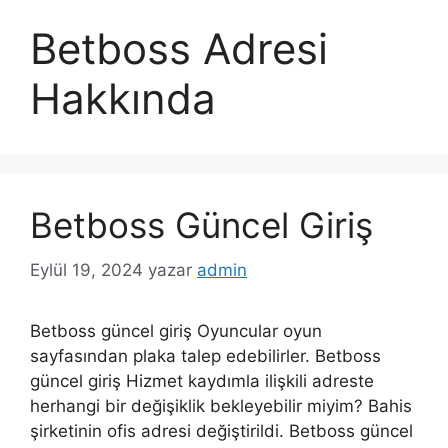
Betboss Adresi
Hakkında
Betboss Güncel Giriş
Eylül 19, 2024
yazar
admin
Betboss güncel giriş Oyuncular oyun
sayfasından plaka talep edebilirler. Betboss
güncel giriş Hizmet kaydımla ilişkili adreste
herhangi bir değişiklik bekleyebilir miyim? Bahis
şirketinin ofis adresi değiştirildi. Betboss güncel