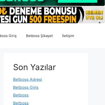
boss Giriş
Betboss Şikayet
İletişim
Son Yazılar
Betboss Adresi
Betboss Giriş
Betboss
Betboss