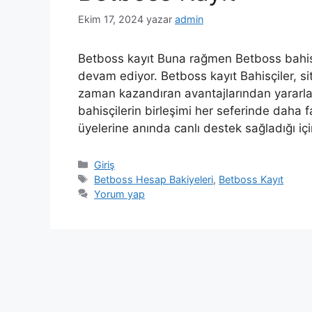
Ekim 17, 2024
yazar
admin
Betboss kayıt Buna rağmen Betboss bahis 
devam ediyor. Betboss kayıt Bahisçiler, si
zaman kazandıran avantajlarından yararlana
bahisçilerin birleşimi her seferinde daha 
üyelerine anında canlı destek sağladığı içi
Kategoriler
Giriş
Etiketler
Betboss Hesap Bakiyeleri
,
Betboss Kayıt
Yorum yap