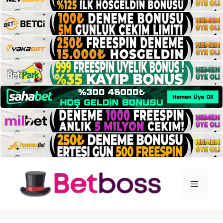
İçeriğe
atla
Menü