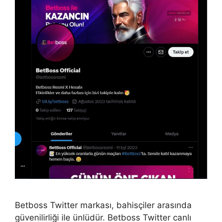
Betboss Twitter markası, bahisçiler arasında
güvenilirliği ile ünlüdür. Betboss Twitter canlı