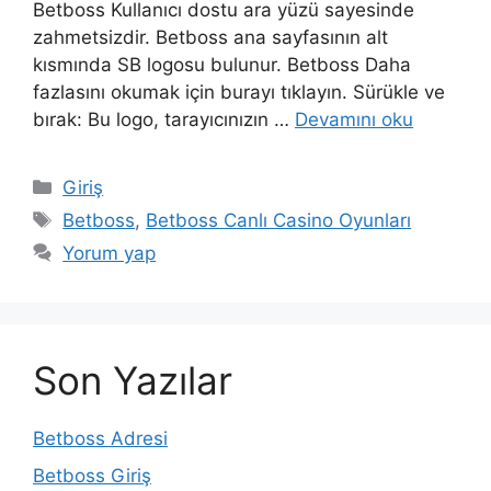
Betboss Kullanıcı dostu ara yüzü sayesinde
zahmetsizdir. Betboss ana sayfasının alt
kısmında SB logosu bulunur. Betboss Daha
fazlasını okumak için burayı tıklayın. Sürükle ve
bırak: Bu logo, tarayıcınızın …
Devamını oku
Kategoriler
Giriş
Etiketler
Betboss
,
Betboss Canlı Casino Oyunları
Yorum yap
Son Yazılar
Betboss Adresi
Betboss Giriş