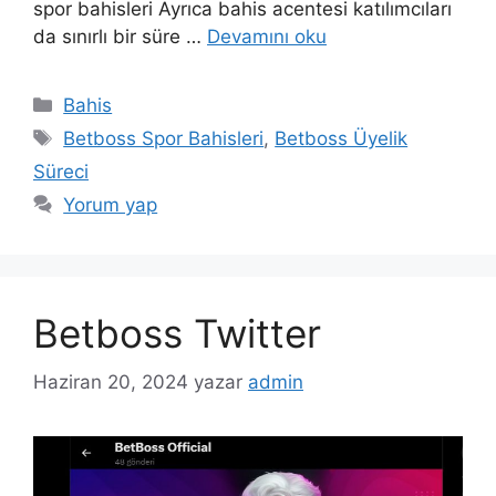
spor bahisleri Ayrıca bahis acentesi katılımcıları
da sınırlı bir süre …
Devamını oku
Kategoriler
Bahis
Etiketler
Betboss Spor Bahisleri
,
Betboss Üyelik
Süreci
Yorum yap
Betboss Twitter
Haziran 20, 2024
yazar
admin