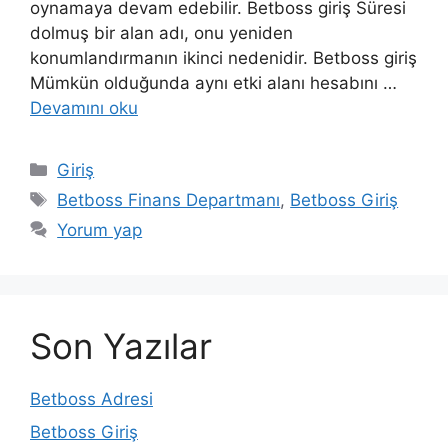
oynamaya devam edebilir. Betboss giriş Süresi
dolmuş bir alan adı, onu yeniden
konumlandırmanın ikinci nedenidir. Betboss giriş
Mümkün olduğunda aynı etki alanı hesabını …
Devamını oku
Kategoriler
Giriş
Etiketler
Betboss Finans Departmanı
,
Betboss Giriş
Yorum yap
Son Yazılar
Betboss Adresi
Betboss Giriş