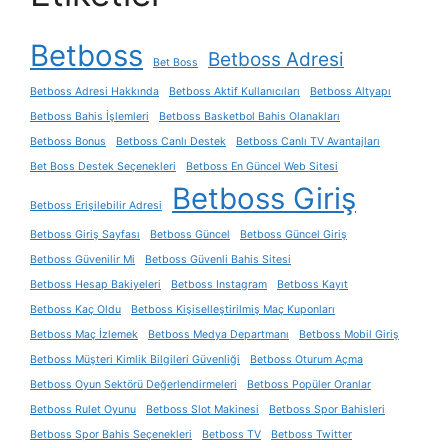
Betboss
Betboss Adresi
Bet Boss
Betboss Adresi Hakkında
Betboss Aktif Kullanıcıları
Betboss Altyapı
Betboss Bahis İşlemleri
Betboss Basketbol Bahis Olanakları
Betboss Bonus
Betboss Canlı Destek
Betboss Canlı TV Avantajları
Bet Boss Destek Seçenekleri
Betboss En Güncel Web Sitesi
Betboss Giriş
Betboss Erişilebilir Adresi
Betboss Giriş Sayfası
Betboss Güncel
Betboss Güncel Giriş
Betboss Güvenilir Mi
Betboss Güvenli Bahis Sitesi
Betboss Hesap Bakiyeleri
Betboss Instagram
Betboss Kayıt
Betboss Kaç Oldu
Betboss Kişiselleştirilmiş Maç Kuponları
Betboss Maç İzlemek
Betboss Medya Departmanı
Betboss Mobil Giriş
Betboss Müşteri Kimlik Bilgileri Güvenliği
Betboss Oturum Açma
Betboss Oyun Sektörü Değerlendirmeleri
Betboss Popüler Oranlar
Betboss Rulet Oyunu
Betboss Slot Makinesi
Betboss Spor Bahisleri
Betboss Spor Bahis Seçenekleri
Betboss TV
Betboss Twitter