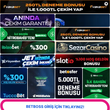
×
BETBOSS GİRİŞ İÇİN TIKLAYINIZ!