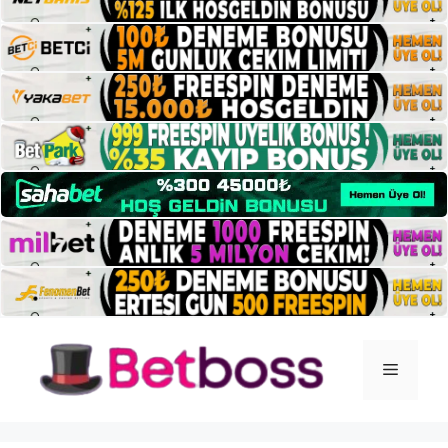
İçeriğe
atla
Menü