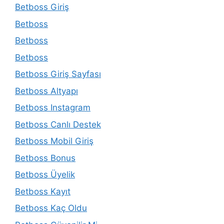
Betboss Giriş
Betboss
Betboss
Betboss
Betboss Giriş Sayfası
Betboss Altyapı
Betboss Instagram
Betboss Canlı Destek
Betboss Mobil Giriş
Betboss Bonus
Betboss Üyelik
Betboss Kayıt
Betboss Kaç Oldu