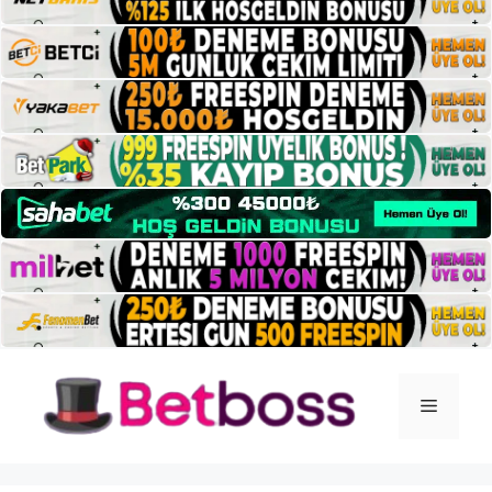
İçeriğe
atla
Menü