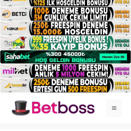
İçeriğe
atla
Menü