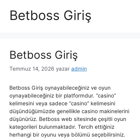
Betboss Giriş
Betboss Giriş
Temmuz 14, 2026
yazar
admin
Betboss Giriş oynayabileceğiniz ve oyun
oynayabileceğiniz bir platformdur. “casino”
kelimesini veya sadece “casino” kelimesini
düşündüğümüzde genellikle casino makinelerini
düşünürüz. Betboss web sitesinde çeşitli oyun
kategorileri bulunmaktadır. Tercih ettiğiniz
herhangi bir oyunu veya bölümü seçebilirsiniz.