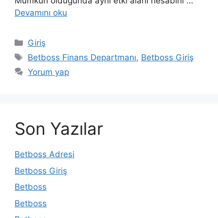
Mümkün olduğunda aynı etki alanı hesabını …
Devamını oku
Kategoriler
Giriş
Etiketler
Betboss Finans Departmanı
,
Betboss Giriş
Yorum yap
Son Yazılar
Betboss Adresi
Betboss Giriş
Betboss
Betboss