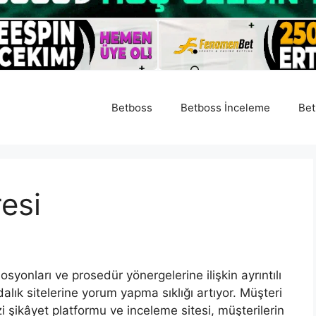
Betboss
Betboss İnceleme
Bet
esi
onları ve prosedür yönergelerine ilişkin ayrıntılı
lık sitelerine yorum yapma sıklığı artıyor. Müşteri
zi şikâyet platformu ve inceleme sitesi, müşterilerin