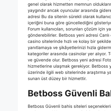
genel olarak hizmetten memnun olduklarını
yaygındır ancak oyuncular arasında gider
adresi Bu da sitenin sürekli olarak kulla
içeriğini buna göre güncellediğini gösteri
Forum kullanıcıları, sorunları çözüm için
gönderebilirler. Betboss yeni adresi Canlı 
casino sitelerinde hızlı ve kolay bir şekil
yanıtlamaya ve şikâyetlerinizi hızla gider
kategoriler arasında casinolar yer alıyor. 
ve güvende olur. Betboss yeni adresi Fotoğ
hizmetlerine ulaşmak gerekiyor. Betboss ye
üzerinde ilgili web sitelerinde araştırma y
sunan üst düzey bir hizmettir.
Betboss Güvenli Bah
Betboss Güvenli bahis siteleri seçenekler